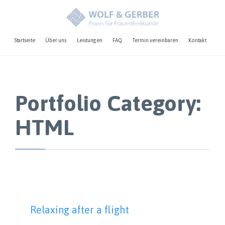
Skip
Startseite
Über uns
Leistungen
FAQ
Termin vereinbaren
Kontakt
to
cont
Portfolio Category:
HTML
Relaxing after a flight