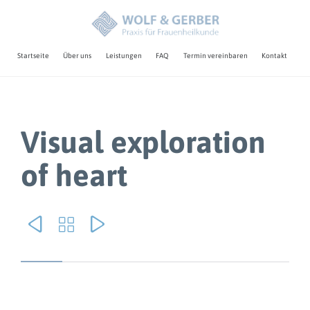
Skip
Startseite
Über uns
Leistungen
FAQ
Termin vereinbaren
Kontakt
to
con
Visual exploration
of heart


